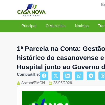
Ir
En
para
o
conteúdo
Principal
O Município
Notícias
Tra
1ª Parcela na Conta: Gestão
histórico do casanovense e
Hospital junto ao Governo 
Compartilhe:
Ascom/PMCN
28/05/2026