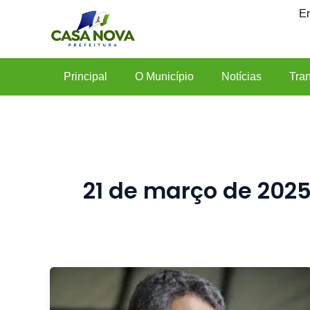
Ir
En
para
o
conteúdo
Principal
O Município
Notícias
Tra
21 de março de 202