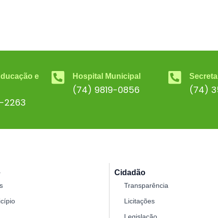
Educação e
Hospital Municipal
Secreta
(74) 9819-0856
(74) 
6-2263
e
Cidadão
s
Transparência
cípio
Licitações
Legislação