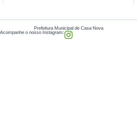
Prefeitura Municipal de Casa Nova
I
Acompanhe o nosso Instagram:
n
s
t
a
g
r
a
m