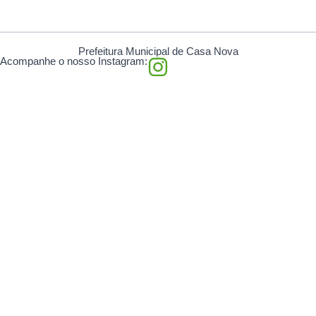
Prefeitura Municipal de Casa Nova
I
Acompanhe o nosso Instagram:
n
s
t
a
g
r
a
m