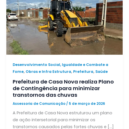
Desenvolvimento Social, Igualdade e Combate a
,
,
,
Fome
Obras e Infra Estrutura
Prefeitura
Saúde
Prefeitura de Casa Nova realiza Plano
de Contingência para minimizar
transtornos das chuvas
Assessoria de Comunicação
/
5 de março de 2026
A Prefeitura de Casa Nova estruturou um plano
de ação intersetorial para minimizar os
transtornos causados pelas fortes chuvas e […]