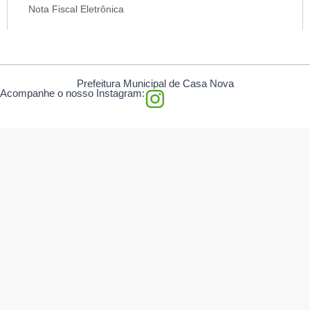
Nota Fiscal Eletrônica
Prefeitura Municipal de Casa Nova
I
Acompanhe o nosso Instagram:
n
s
t
a
g
r
a
m