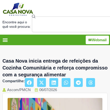
Ir
para
o
Search
conteúdo
Encontre aqui o
quê você procura:
Webmail
Casa Nova inicia entrega de refeições da
Cozinha Comunitária e reforça compromisso
com a segurança alimentar
Compartilhe:
Ascom/PMCN
06/07/2026