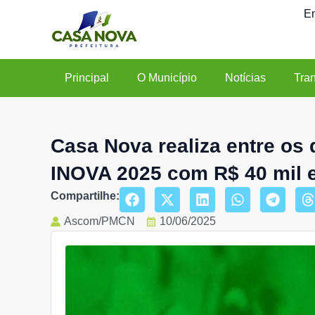
Ir
En
para
o
conteúdo
Principal
O Município
Notícias
Tra
Casa Nova realiza entre os
INOVA 2025 com R$ 40 mil
Compartilhe:
Ascom/PMCN
10/06/2025