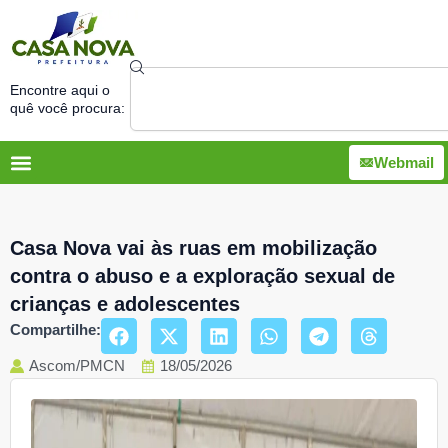
Ir
para
o
Search
conteúdo
Encontre aqui o
quê você procura:
Webmail
Casa Nova vai às ruas em mobilização
contra o abuso e a exploração sexual de
crianças e adolescentes
Compartilhe:
Ascom/PMCN
18/05/2026