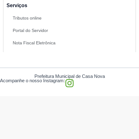
Serviços
Tributos online
Portal do Servidor
Nota Fiscal Eletrônica
Prefeitura Municipal de Casa Nova
I
Acompanhe o nosso Instagram:
n
s
t
a
g
r