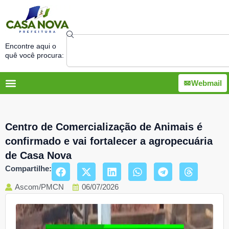
Ir
para
o
Search
conteúdo
Encontre aqui o
quê você procura:
Webmail
Centro de Comercialização de Animais é
confirmado e vai fortalecer a agropecuária
de Casa Nova
Compartilhe:
Ascom/PMCN
06/07/2026