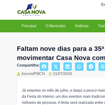
Ir
En
para
o
conteúdo
Principal
O Município
Notícias
Tra
Faltam nove dias para a 35ª 
movimentar Casa Nova com 
Compartilhe:
Ascom/PMCN
01/07/2026
Já estamos no mês de julho, e daqui a pouco ma
da Festa do Interior, um dos eventos mais tradicion
milhares de pessoas. A festa será realizada entre 