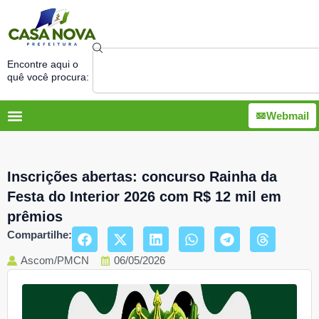
Ir
para
o
Search
conteúdo
Encontre aqui o
quê você procura:
Webmail
Inscrições abertas: concurso Rainha da
Festa do Interior 2026 com R$ 12 mil em
prêmios
Compartilhe:
Ascom/PMCN
06/05/2026