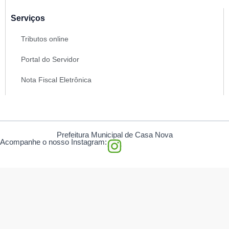
Serviços
Tributos online
Portal do Servidor
Nota Fiscal Eletrônica
Prefeitura Municipal de Casa Nova
I
Acompanhe o nosso Instagram:
n
s
t
a
g