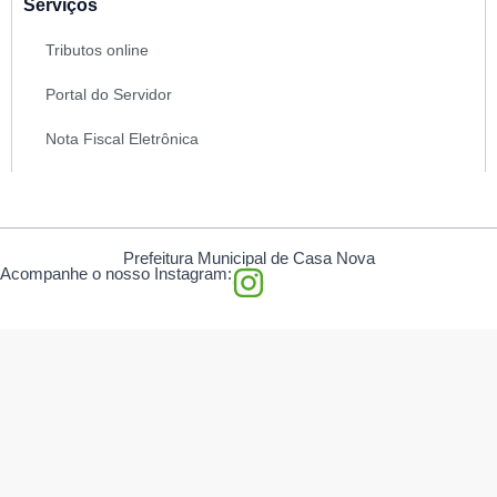
Serviços
Tributos online
Portal do Servidor
Nota Fiscal Eletrônica
Prefeitura Municipal de Casa Nova
I
Acompanhe o nosso Instagram:
n
s
t
a
g
r