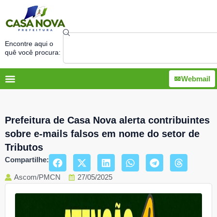
Ir
para
o
Search
conteúdo
Encontre aqui o
quê você procura:
Webmail
Prefeitura de Casa Nova alerta contribuintes
sobre e-mails falsos em nome do setor de
Tributos
Compartilhe:
Ascom/PMCN
27/05/2025