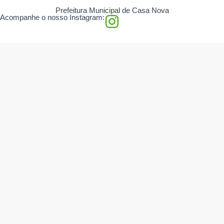
Prefeitura Municipal de Casa Nova
I
Acompanhe o nosso Instagram:
n
s
t
a
g
r
a
m