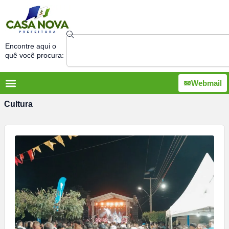
Ir
para
o
Search
conteúdo
Encontre aqui o
quê você procura:
Webmail
Cultura