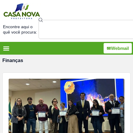
Ir
para
o
Search
conteúdo
Encontre aqui o
quê você procura:
Webmail
Finanças