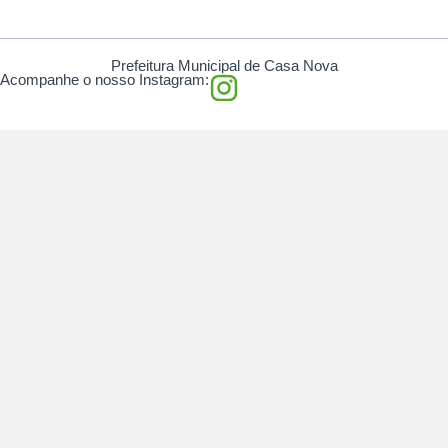
Prefeitura Municipal de Casa Nova
I
Acompanhe o nosso Instagram:
n
s
t
a
g
r
a
m