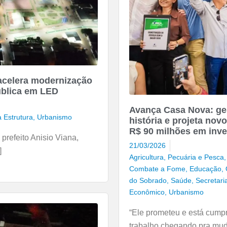
acelera modernização
ública em LED
Avança Casa Nova: ges
a Estrutura
,
Urbanismo
história e projeta no
R$ 90 milhões em inv
prefeito Anisio Viana,
21/03/2026
]
Agricultura, Pecuária e Pesca
Combate a Fome
,
Educação
,
do Sobrado
,
Saúde
,
Secretari
Econômico
,
Urbanismo
“Ele prometeu e está cumpri
trabalho chegando pra mu