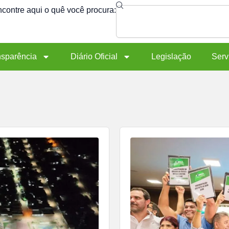
Search
contre aqui o quê você procura:
nsparência
Diário Oficial
Legislação
Serv