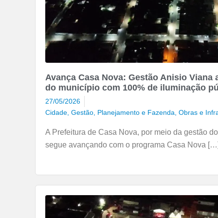
Avança Casa Nova: Gestão Anisio Viana 
do município com 100% de iluminação p
27/05/2026
Cidade
,
Gestão, Planejamento e Fazenda
,
Obras e Infr
A Prefeitura de Casa Nova, por meio da gestão do 
segue avançando com o programa Casa Nova […